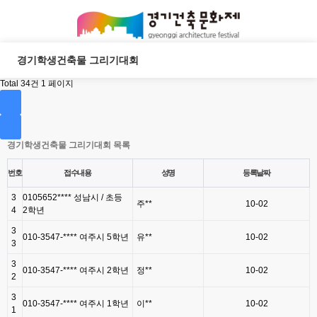
경기학생건축물 그리기대회
Total 34건
1 페이지
경기학생건축물 그리기대회 목록
번호
접수내용
성명
등록날짜
3
0105652**** 성남시 / 초등
주**
10-02
4
2학년
3
010-3547-**** 여주시 5학년
유**
10-02
3
3
010-3547-**** 여주시 2학년
정**
10-02
2
3
010-3547-**** 여주시 1학년
이**
10-02
1